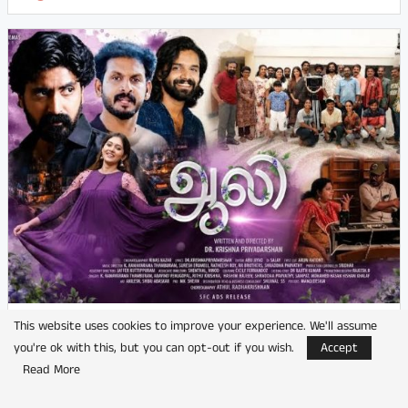
நடிகர் பிரஜின் நடிக்கும் ‘ஆலி’
This website uses cookies to improve your experience. We'll assume
you're ok with this, but you can opt-out if you wish.
Accept
by
பூங்குன்றன்
Read More
விமர்சனம்