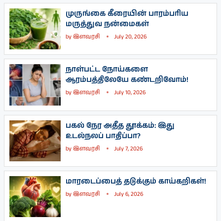
முருங்கை கீரையின் பாரம்பரிய
மருத்துவ நன்மைகள்
by
இளவரசி
July 20, 2026
நாள்பட்ட நோய்களை
ஆரம்பத்திலேயே கண்டறிவோம்!
by
இளவரசி
July 10, 2026
பகல் நேர அதீத தூக்கம்: இது
உடல்நலப் பாதிப்பா?
by
இளவரசி
July 7, 2026
மாரடைப்பைத் தடுக்கும் காய்கறிகள்!
by
இளவரசி
July 6, 2026