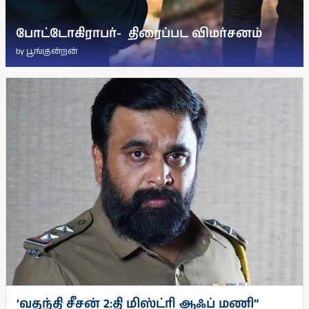
போட்டோகிராபர்- ‌ திரைப்பட விமர்சனம்
by
பூங்குன்றன்
‘வதந்தி சீசன் 2:தி மிஸ்ட்ரி ஆஃப் மணி”