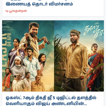
இணையத் தொடர் விமர்சனம்
by
பூங்குன்றன்
ஓகஸ்ட் 7ஆம் திகதி ஜீ 5 டிஜிட்டல் தளத்தில்
வெளியாகும் விஜய் அண்டனியின்...