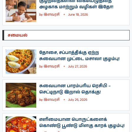
குழந்தைகளின் கையெழுத்தை
அழகாக மாற்றும் வழிகள் இதோ!
by
இளவரசி
June 18, 2026
சமையல்
தோசை, சப்பாத்திக்கு ஏற்ற
சுவையான முட்டை மசாலா குழம்பு!
by
இளவரசி
July 27, 2026
சுவையான பாரம்பரிய ரெசிபி –
செட்டிநாடு இறால் தொக்கு!
by
இளவரசி
July 26, 2026
எளிமையான பொருட்களைக்
கொண்டு பூண்டு மிளகு காரக் குழம்பு!