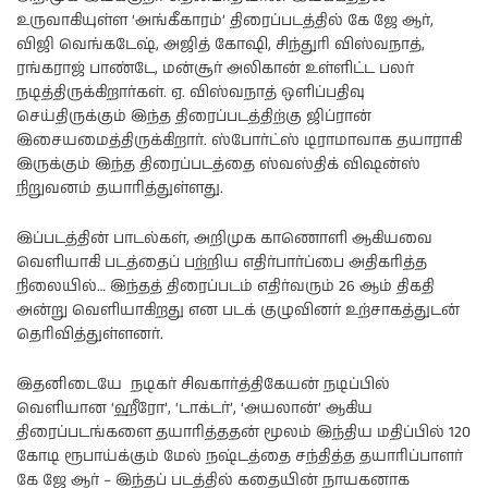
உருவாகியுள்ள ‘அங்கீகாரம்’ திரைப்படத்தில் கே ஜே ஆர்,
விஜி வெங்கடேஷ், அஜித் கோஷி, சிந்துரி விஸ்வநாத்,
ரங்கராஜ் பாண்டே, மன்சூர் அலிகான் உள்ளிட்ட பலர்
நடித்திருக்கிறார்கள். ஏ. விஸ்வநாத் ஒளிப்பதிவு
செய்திருக்கும் இந்த திரைப்படத்திற்கு ஜிப்ரான்
இசையமைத்திருக்கிறார். ஸ்போர்ட்ஸ் டிராமாவாக தயாராகி
இருக்கும் இந்த திரைப்படத்தை ஸ்வஸ்திக் விஷன்ஸ்
நிறுவனம் தயாரித்துள்ளது.
இப்படத்தின் பாடல்கள், அறிமுக காணொளி ஆகியவை
வெளியாகி படத்தைப் பற்றிய எதிர்பார்ப்பை அதிகரித்த
நிலையில்… இந்தத் திரைப்படம் எதிர்வரும் 26 ஆம் திகதி
அன்று வெளியாகிறது என படக் குழுவினர் உற்சாகத்துடன்
தெரிவித்துள்ளனர்.
இதனிடையே நடிகர் சிவகார்த்திகேயன் நடிப்பில்
வெளியான ‘ஹீரோ’, ‘டாக்டர்’, ‘அயலான்’ ஆகிய
திரைப்படங்களை தயாரித்ததன் மூலம் இந்திய மதிப்பில் 120
கோடி ரூபாய்க்கும் மேல் நஷ்டத்தை சந்தித்த தயாரிப்பாளர்
கே ஜே ஆர் – இந்தப் படத்தில் கதையின் நாயகனாக