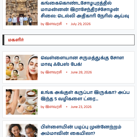
கங்கைகொண்டசோழபுரத்தில்
மாமன்னன் இராசேந்திரச்சோழன்
சிலை: டெல்லி அதிகாரி நேரில் ஆய்வு
by
இளவரசி
July 29, 2026
மகளிர்
வெள்ளையான சருமத்துக்கு சோள
மாவு ஃபேஸ் பேக்!
by
இளவரசி
June 28, 2026
உங்க அக்குள் கருப்பா இருக்கா? அப்ப
இந்த 5 வழிகளை ட்ரை...
by
இளவரசி
June 23, 2026
பிள்ளையின் படிப்பு முன்னேற்றம்
அம்மாவின் கையிலா?