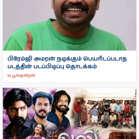
பிரேம்ஜி அமரன் நடிக்கும் பெயரிடப்படாத
படத்தின் படப்பிடிப்பு தொடக்கம்
by
பூங்குன்றன்