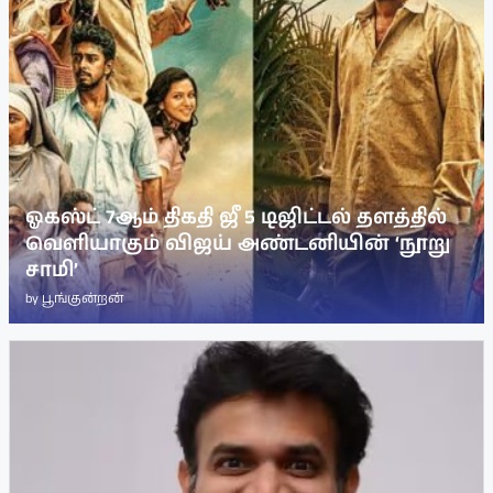
ஓகஸ்ட் 7ஆம் திகதி ஜீ 5 டிஜிட்டல் தளத்தில்
வெளியாகும் விஜய் அண்டனியின் ‘நூறு
சாமி’
by
பூங்குன்றன்