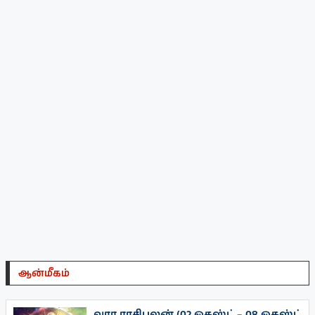
ஆன்மீகம்
வார ராசிபலன் (02 ஓகஸ்ட் – 08 ஓகஸ்ட்