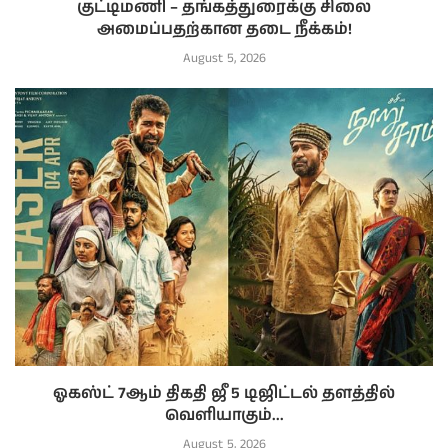
குட்டிமணி – தங்கத்துரைக்கு சிலை
அமைப்பதற்கான தடை நீக்கம்!
August 5, 2026
ஓகஸ்ட் 7ஆம் திகதி ஜீ 5 டிஜிட்டல் தளத்தில்
வெளியாகும்...
August 5, 2026