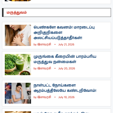
மருத்துவம்
பெண்களே கவனம்! மாரடைப்பு
அறிகுறிகளை
அலட்சியப்படுத்தாதீர்கள்!
by
இளவரசி
July 21, 2026
முருங்கை கீரையின் பாரம்பரிய
மருத்துவ நன்மைகள்
by
இளவரசி
July 20, 2026
நாள்பட்ட நோய்களை
ஆரம்பத்திலேயே கண்டறிவோம்!
by
இளவரசி
July 10, 2026