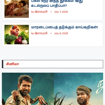
பகல் நேர அதீத தூக்கம்: இது
உடல்நலப் பாதிப்பா?
by
இளவரசி
July 7, 2026
மாரடைப்பைத் தடுக்கும் காய்கறிகள்!
by
இளவரசி
July 6, 2026
சினிமா