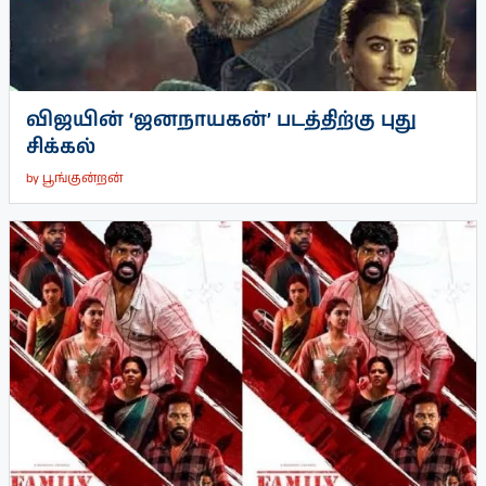
விஜயின் ‘ஜனநாயகன்’ படத்திற்கு புது
சிக்கல்
by
பூங்குன்றன்