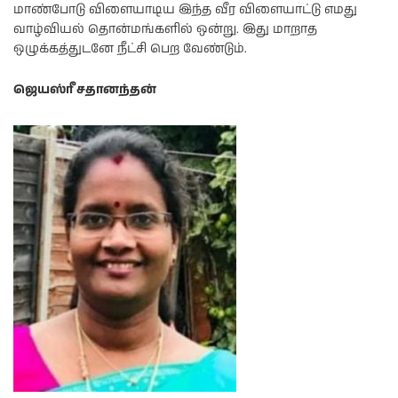
மாண்போடு விளையாடிய இந்த வீர விளையாட்டு எமது
வாழ்வியல் தொன்மங்களில் ஒன்று. இது மாறாத
ஒழுக்கத்துடனே நீட்சி பெற வேண்டும்.
ஜெயஸ்ரீ சதானந்தன்