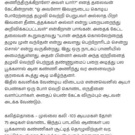
அணிந்திருக்கிறாளே? அவள் யார்?” எனத் தலைவன்
கேட்கின்றான். “ஓ அவளோ! இவளுடைய கொடிய
போரேற்றைத் தழுவி வெற்றி பெறுபவர் அல்லாத பிறர்
இவளை தீண்டத்தக்கவர் அல்லர் என்று பறையறைந்து
அறிவிக்கப்பட்டவள்” என்கிறான் பாங்கன். அதைக் கேட்ட
தலைவன் கூறுவதாவது “யான் அந்தக் கொல்லேற்றைத்
தழுவ முன் வந்தேன் என்று அவளது பெற்றோரிடம் சென்று
சொல்” என்று வருகின்றது. இது ஒரு நாடகப் பாணியில்
அமைந்துள்ளது. அதன் பின்னர் அவன் அந்த ஏற்றினைத்
தழுவி வெற்றி பெற்றுத் தண்ணுமைப் பறை அடித்து பல
பூக்களால் ஆன கண்ணி அணிந்து வர அனைவரும்
குரவைக் கூத்து ஆடி மகிழ்ந்தனர்.
இதில் கவனிக்க வேண்டிய விடையம் என்னவெனில் ஆயர்
பெண்கள் ஒரு போர் வெறி கொண்ட எருதினை
வளர்ப்பார்கள். அதைப் பெண் கேட்க விரும்பும் ஆடவன்
அடக்க வேண்டும்.
கலித்தொகை – முல்லை கலி -103 ஆயமகள் தோள்
75 அடிகள் கொண்ட இந்தப் பாடலில் ஆண்கள் பல
பூக்களால் கண்ணிகள் சூட்டித் தொழுவிற்குள் வர,