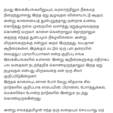
நமது இலக்கியங்களிலுயும், வரலாற்றிலும் நீக்கமற
நிறைந்துள்ளது இந்த ஏறு தழுவுதல் விளையாட்டு ஆகும்.
அன்று காளையைத் துன்புறுத்தாது நன்றாக உணவு
கொடுத்து நல்ல முறையில் வளர்த்து ஏறுதழுவுவதற்கு
கொண்டு வருவர். காளை வென்றாலும் தோற்றாலும்
அதற்கு எந்தத் துன்பமும் நிகழவில்லை. அன்று
மிருகங்களுக்கு என்றும் அறம் இருந்தது. வயதான
ஆநிரைகளை, இறக்கும் மட்டும் ஒரு புல் தரையில்
வைத்துப் பராமரிப்பார்கள் என்ற குறிப்பு சங்க
இலக்கியங்களில் உள்ளன. இன்று ஆநிரைகளுக்கு எதிராகப்
பல வதைகள் நடந்தேறிக் கொண்டிருந்தாலும் இந்த ஏறு
தழுவுதல் என்பது மிருகவதை என ஒரு சிலர்
குறிப்பிடுகின்றனர்.
இந்தக் காளையுடனான போர் வேறு விதமாக சில
நாடுகளில் குறிப்பாக ஸ்பெயின், பிரான்ஸ், போர்த்துக்கல்,
மெக்ஸிகோ போன்ற நாடுகளில் இன்றும் நடந்து
கொண்டிருக்கின்றது.
அன்று சங்கத்தமிழன் எந்த ஒரு வதையும் செய்யாது மற