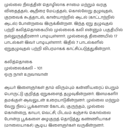
முல்லை நிலத்தின் தொழிலாக சாமை மற்றும் வரகு
விதைத்தல், ஆநிரை மேய்த்தல், கொல்லேறு தழுவுதல்,
குரவைக் கூத்தாடல், கான்யாற்றில் ஆடல் (காட்டாற்றில்
ஆடல்) போன்றவை இருக்கின்றன. இந்த ஏறு தழுவுதல்
பற்றி கலித்தொகையில் முல்லைக் கலி என்னும் பகுதியில்
நல்லுருத்திரனார் பாடியுள்ளார். முல்லைத் திணையில் 17
பாடல்கள் இவர் பாடியுள்ளார். இதில் 7 பாடல்களில்
ஏறுதழுவுதல் பற்றி விபரமாகக் காட்சிப்படுத்துகின்றார்.
கலித்தொகை
முல்லைக்கலி – 101
ஒரு நாள் உறவாவான்
ஆயர் இளைஞர்கள் தாம் விரும்பும் கன்னியரைப் பெறும்
பொருட்டு குறித்த ஏறுகளைத் தழுவுகின்றனர். இளமகளிர்
தமக்குள் ஆவலுடன் உரையாடுகின்றனர். முல்லை மற்றும்
வேறு நிலப் பூக்களான கோடல், குருந்தம், முல்லை
கொன்றை, காயா, வெட்சி, பிடவம் கஞ்சங் கொல்லை
போன்ற பூக்களை அழகுறத் தொடுத்து கண்ணியாகச்
(மாலையாகச்) சூடிய இளைஞர்கள் வருகின்றனர்.