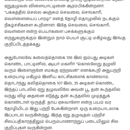
ஏறுதழுவல் விளையாட்டினை ஆரம்பிக்கின்றனர்.
“பக்கத்தில் செல்ல அஞ்சும் செவலை, செங்காரி,
வெள்ளையைப் பாரடி!” எனத் தோழி தொழுவில் நடக்கும்
நிகழ்ச்சிகளை கூறினாள். இதே செவலை, செங்காரி,
வெள்ளை என்ற பெயர்களை பசுக்களுக்கும்
எருதுகளுக்கும் இன்றும் நாம் பெயர் சூட்டி மகிழ்வது இங்கு
குறிப்பிடத்தக்கது.
அதுபோலவே கலைத்தொகை 106 இல் ஐம்பது அடிகள்
கொண்ட பாட்டினில், ஆயர் மகளிர் “கொல்லேறு தழுவி
வரும் இளைஞனே எமக்கு ஏற்றவன்” எனக்கூறி அதுபற்றி
உரையாடி மகிழும் இனிய காட்சிகளைக் காணலாம்.
தொடர்ந்து கலித்தொகை 107 இல், 35 அடிகள் கொண்ட
இந்தப் பாடலில் ஏறு தழுவலிலே அவன் பூ, தன் கூந்தலில்
வந்து விழ அதனை எடுத்து தன் கூந்தலில் முடித்துக்
கொண்டாள் ஒருத்தி. தாய் ஏசுவாளோ என்ற பயம் வர
தோழியிடம் இது பற்றி பேசுகின்றாள். ஒரு உரையாடலாக
இப்பாடல் வருகின்றது. இந்த ஏறு தழுவுதல் பற்றிச்
சிலப்பதிகாரத்திலும் பெரும்பாணாற்றுப் படையிலும் சில
குறிப்புகள் வருகின்றன.