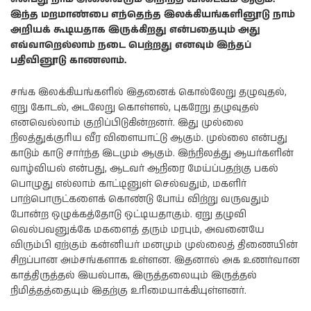
இந்த மறமாண்பை எந்தெந்த இலக்கியங்களினூடு நாம்
அறியக் கூடியதாக இருக்கிறது என்பதையும் அது
எவ்வாறெல்லாம் நடை பெற்றது எனவும் இந்தப்
பதிவினூடு காணலாம்.
சங்க இலக்கியங்களில் இதனைக் கொல்லேறு தழுவுதல்,
ஏறு கோடல், அடலேறு கொள்ளல், புகரேறு தழுவுதல்
எனவெல்லாம் குறிப்பிடுகின்றனர். இது முல்லை
நிலத்துக்குரிய வீர விளையாட்டு ஆகும். முல்லை என்பது
காடும் காடு சார்ந்த இடமும் ஆகும். இந்நிலத்து ஆயர்களின்
வாழ்வியல் என்பது, ஆடவர் ஆநிரை மேய்ப்பதற்கு பகல்
பொழுது எல்லாம் காட்டினுள் செல்வதும், மகளிர்
பாற்பொருட்களைக் கொண்டு போய் விற்று வருவதும்
போன்ற ஒழுக்கத்தோடு ஒட்டியதாகும். ஏறு தழுவி
வெல்பவனுக்கே மகளைத் தரும் மரபும், அவனையே
விரும்பி ஏற்கும் கன்னியர் மனமும் முல்லைத் திணையின்
சிறப்பான அம்சங்களாக உள்ளன. இதனால் அக உணர்வான
காத்திருத்தல் இயல்பாக, இருத்தலையும் இருத்தல்
நிமித்தத்தையும் இதற்கு உரிமையாக்கியுள்ளனர்.