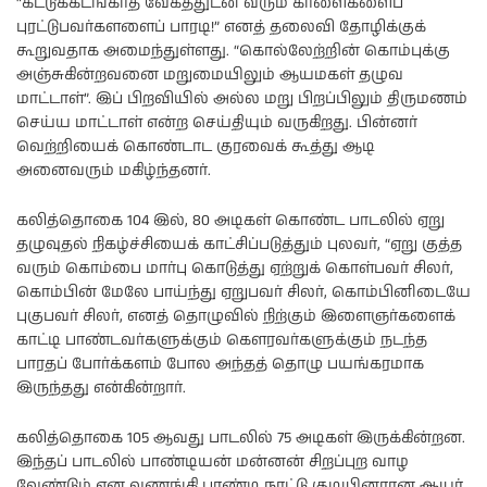
“கட்டுக்கடங்காத வேகத்துடன் வரும் காளைகளைப்
புரட்டுபவர்களளைப் பாரடி!” எனத் தலைவி தோழிக்குக்
கூறுவதாக அமைந்துள்ளது. “கொல்லேற்றின் கொம்புக்கு
அஞ்சுகின்றவனை மறுமையிலும் ஆயமகள் தழுவ
மாட்டாள்”. இப் பிறவியில் அல்ல மறு பிறப்பிலும் திருமணம்
செய்ய மாட்டாள் என்ற செய்தியும் வருகிறது. பின்னர்
வெற்றியைக் கொண்டாட குரவைக் கூத்து ஆடி
அனைவரும் மகிழ்ந்தனர்.
கலித்தொகை 104 இல், 80 அடிகள் கொண்ட பாடலில் ஏறு
தழுவுதல் நிகழ்ச்சியைக் காட்சிப்படுத்தும் புலவர், “ஏறு குத்த
வரும் கொம்பை மார்பு கொடுத்து ஏற்றுக் கொள்பவர் சிலர்,
கொம்பின் மேலே பாய்ந்து ஏறுபவர் சிலர், கொம்பினிடையே
புகுபவர் சிலர், எனத் தொழுவில் நிற்கும் இளைஞர்களைக்
காட்டி பாண்டவர்களுக்கும் கௌரவர்களுக்கும் நடந்த
பாரதப் போர்க்களம் போல அந்தத் தொழு பயங்கரமாக
இருந்தது என்கின்றார்.
கலித்தொகை 105 ஆவது பாடலில் 75 அடிகள் இருக்கின்றன.
இந்தப் பாடலில் பாண்டியன் மன்னன் சிறப்புற வாழ
வேண்டும் என வணங்கி பாண்டி நாட்டு குடியினரான ஆயர்